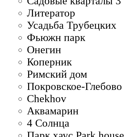
Садовые кварталы 3
Литератор
Усадьба Трубецких
Фьюжн парк
Онегин
Коперник
Римский дом
Покровское-Глебово
Chekhov
Аквамарин
4 Солнца
Парк хаус Park house