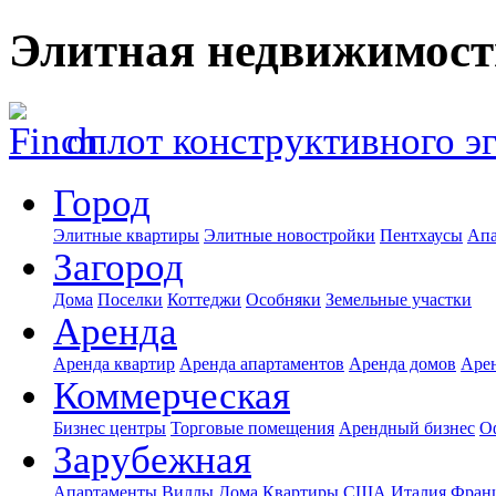
Элитная недвижимост
оплот конструктивного э
Город
Элитные квартиры
Элитные новостройки
Пентхаусы
Апа
Загород
Дома
Поселки
Коттеджи
Особняки
Земельные участки
Аренда
Аренда квартир
Аренда апартаментов
Аренда домов
Аре
Коммерческая
Бизнес центры
Торговые помещения
Арендный бизнес
О
Зарубежная
Апартаменты
Виллы
Дома
Квартиры
США
Италия
Фран