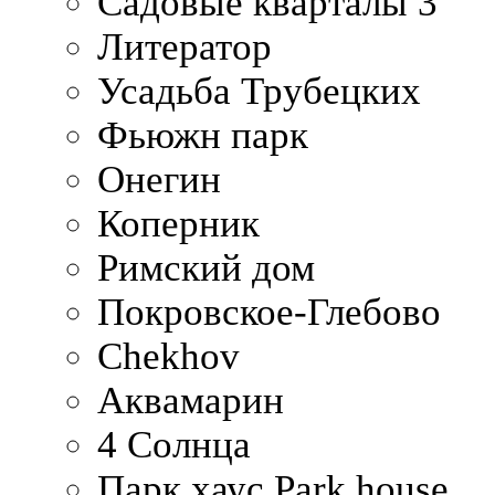
Садовые кварталы 3
Литератор
Усадьба Трубецких
Фьюжн парк
Онегин
Коперник
Римский дом
Покровское-Глебово
Chekhov
Аквамарин
4 Солнца
Парк хаус Park house