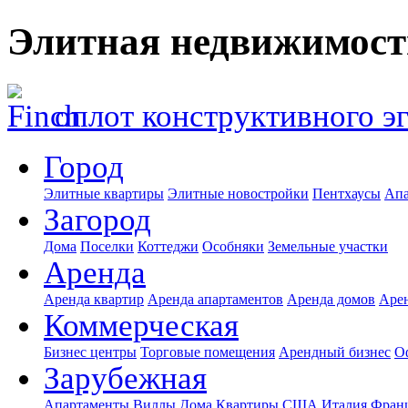
Элитная недвижимост
оплот конструктивного э
Город
Элитные квартиры
Элитные новостройки
Пентхаусы
Апа
Загород
Дома
Поселки
Коттеджи
Особняки
Земельные участки
Аренда
Аренда квартир
Аренда апартаментов
Аренда домов
Аре
Коммерческая
Бизнес центры
Торговые помещения
Арендный бизнес
О
Зарубежная
Апартаменты
Виллы
Дома
Квартиры
США
Италия
Фран