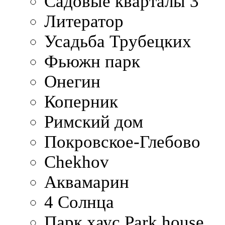
Садовые кварталы 3
Литератор
Усадьба Трубецких
Фьюжн парк
Онегин
Коперник
Римский дом
Покровское-Глебово
Chekhov
Аквамарин
4 Солнца
Парк хаус Park house