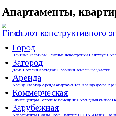
Апартаменты, кварти
оплот конструктивного э
Город
Элитные квартиры
Элитные новостройки
Пентхаусы
Апа
Загород
Дома
Поселки
Коттеджи
Особняки
Земельные участки
Аренда
Аренда квартир
Аренда апартаментов
Аренда домов
Аре
Коммерческая
Бизнес центры
Торговые помещения
Арендный бизнес
О
Зарубежная
Апартаменты
Виллы
Дома
Квартиры
США
Италия
Фран