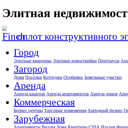
Элитная недвижимост
оплот конструктивного э
Город
Элитные квартиры
Элитные новостройки
Пентхаусы
Апа
Загород
Дома
Поселки
Коттеджи
Особняки
Земельные участки
Аренда
Аренда квартир
Аренда апартаментов
Аренда домов
Аре
Коммерческая
Бизнес центры
Торговые помещения
Арендный бизнес
О
Зарубежная
Апартаменты
Виллы
Дома
Квартиры
США
Италия
Фран