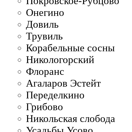
Покровское-Рубцово
Онегино
Довиль
Трувиль
Корабельные сосны
Никологорский
Флоранс
Агаларов Эстейт
Переделкино
Грибово
Никольская слобода
Усадьбы Усово