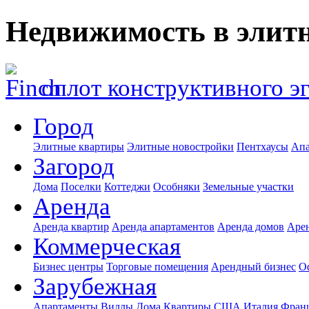
Недвижимость в элит
оплот конструктивного э
Город
Элитные квартиры
Элитные новостройки
Пентхаусы
Апа
Загород
Дома
Поселки
Коттеджи
Особняки
Земельные участки
Аренда
Аренда квартир
Аренда апартаментов
Аренда домов
Аре
Коммерческая
Бизнес центры
Торговые помещения
Арендный бизнес
О
Зарубежная
Апартаменты
Виллы
Дома
Квартиры
США
Италия
Фран