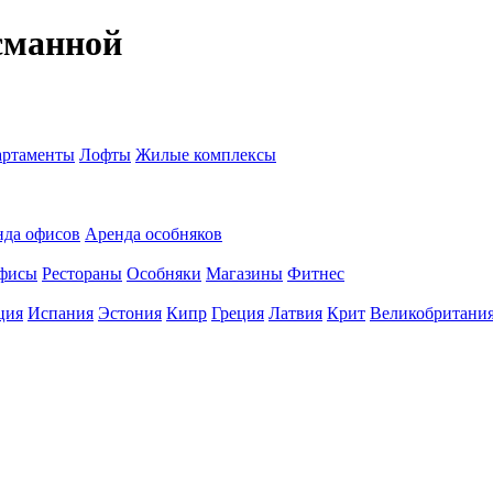
сманной
ртаменты
Лофты
Жилые комплексы
нда офисов
Аренда особняков
фисы
Рестораны
Особняки
Магазины
Фитнес
ция
Испания
Эстония
Кипр
Греция
Латвия
Крит
Великобритани