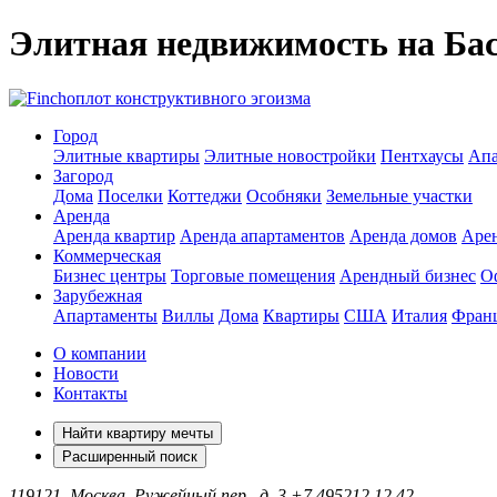
Элитная недвижимость на Ба
оплот конструктивного эгоизма
Город
Элитные квартиры
Элитные новостройки
Пентхаусы
Апа
Загород
Дома
Поселки
Коттеджи
Особняки
Земельные участки
Аренда
Аренда квартир
Аренда апартаментов
Аренда домов
Аре
Коммерческая
Бизнес центры
Торговые помещения
Арендный бизнес
О
Зарубежная
Апартаменты
Виллы
Дома
Квартиры
США
Италия
Фран
О компании
Новости
Контакты
Найти квартиру мечты
Расширенный поиск
119121, Москва, Ружейный пер., д. 3
+7 495
212 12 42