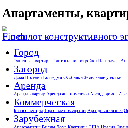
Апартаменты, кварти
оплот конструктивного э
Город
Элитные квартиры
Элитные новостройки
Пентхаусы
Апа
Загород
Дома
Поселки
Коттеджи
Особняки
Земельные участки
Аренда
Аренда квартир
Аренда апартаментов
Аренда домов
Аре
Коммерческая
Бизнес центры
Торговые помещения
Арендный бизнес
О
Зарубежная
Апартаменты
Виллы
Дома
Квартиры
США
Италия
Фран