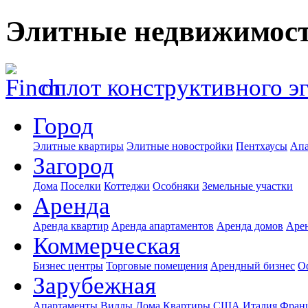
Элитные недвижимост
оплот конструктивного э
Город
Элитные квартиры
Элитные новостройки
Пентхаусы
Апа
Загород
Дома
Поселки
Коттеджи
Особняки
Земельные участки
Аренда
Аренда квартир
Аренда апартаментов
Аренда домов
Аре
Коммерческая
Бизнес центры
Торговые помещения
Арендный бизнес
О
Зарубежная
Апартаменты
Виллы
Дома
Квартиры
США
Италия
Фран