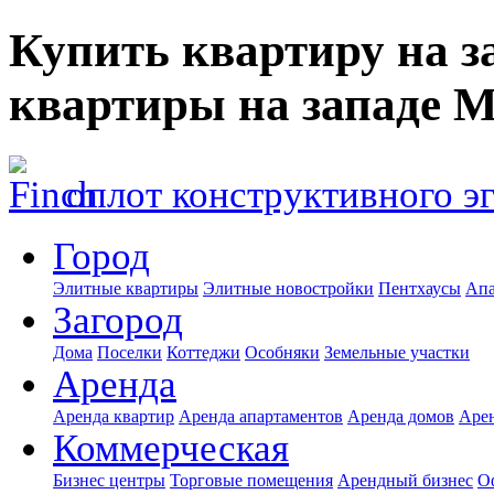
Купить квартиру на з
квартиры на западе 
оплот конструктивного э
Город
Элитные квартиры
Элитные новостройки
Пентхаусы
Апа
Загород
Дома
Поселки
Коттеджи
Особняки
Земельные участки
Аренда
Аренда квартир
Аренда апартаментов
Аренда домов
Аре
Коммерческая
Бизнес центры
Торговые помещения
Арендный бизнес
О