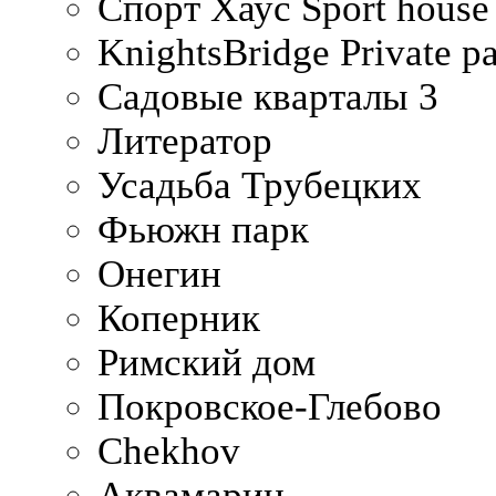
Спорт Хаус Sport house
KnightsBridge Private p
Садовые кварталы 3
Литератор
Усадьба Трубецких
Фьюжн парк
Онегин
Коперник
Римский дом
Покровское-Глебово
Chekhov
Аквамарин