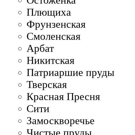
Остоженка
Плющиха
Фрунзенская
Смоленская
Арбат
Никитская
Патриаршие пруды
Тверская
Красная Пресня
Сити
Замоскворечье
Чистые пруды