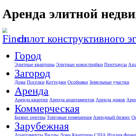
Аренда элитной недв
оплот конструктивного э
Город
Элитные квартиры
Элитные новостройки
Пентхаусы
Апа
Загород
Дома
Поселки
Коттеджи
Особняки
Земельные участки
Аренда
Аренда квартир
Аренда апартаментов
Аренда домов
Аре
Коммерческая
Бизнес центры
Торговые помещения
Арендный бизнес
О
Зарубежная
Апартаменты
Виллы
Дома
Квартиры
США
Италия
Фран