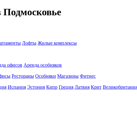
в Подмосковье
ртаменты
Лофты
Жилые комплексы
нда офисов
Аренда особняков
фисы
Рестораны
Особняки
Магазины
Фитнес
ция
Испания
Эстония
Кипр
Греция
Латвия
Крит
Великобритани