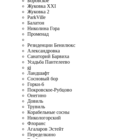
Боровское
Жуковка XXI
Жуковка 2
ParkVille
Балатон
Николина Гора
Променад
Резиденции Бенилюкс
Александровка
Санаторий Барвиха
Усадьба Пантелеево
gj
Ландшафт
Сосновый бор
Горки-6
Покровское-Рубцово
Онегино
Довиль
Трувиль
Корабельные сосны
Никологорский
Флоранс
Агаларов Эстейт
Переделкино