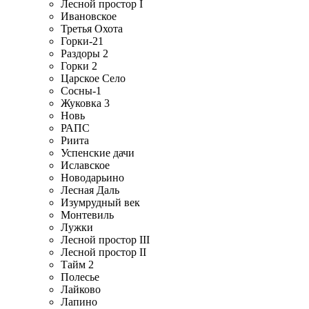
Лесной простор I
Ивановское
Третья Охота
Горки-21
Раздоры 2
Горки 2
Царское Село
Сосны-1
Жуковка 3
Новь
РАПС
Риита
Успенские дачи
Иславское
Новодарьино
Лесная Даль
Изумрудный век
Монтевиль
Лужки
Лесной простор III
Лесной простор II
Тайм 2
Полесье
Лайково
Лапино