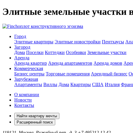
Элитные земельные участки 
оплот конструктивного эгоизма
Город
Элитные квартиры
Элитные новостройки
Пентхаусы
Апа
Загород
Дома
Поселки
Коттеджи
Особняки
Земельные участки
Аренда
Аренда квартир
Аренда апартаментов
Аренда домов
Аре
Коммерческая
Бизнес центры
Торговые помещения
Арендный бизнес
О
Зарубежная
Апартаменты
Виллы
Дома
Квартиры
США
Италия
Фран
О компании
Новости
Контакты
Найти квартиру мечты
Расширенный поиск
119121, Москва, Ружейный пер., д. 3
+7 495
212 12 42