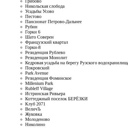
Грибово
Никольская слобода
Усадьбы Усово
Пестово
Пансионат Петрово-Дальнее
Рубин
Горки 6
Шато Соверен
Французский квартал
Горки-8
Резиденция Рублево
Резиденция Монолит
Кедровая усадьба на берегу Рузского водохранилищ
Покровский
Park Avenue
Резиденция Фоминское
Millenium Park
Rubleff Village
Истринская Ривьера
Коттеджный поселок БЕРЁЗКИ
Клуб 2071
ВеличЪ
Жуковка
Молоденово
Николино