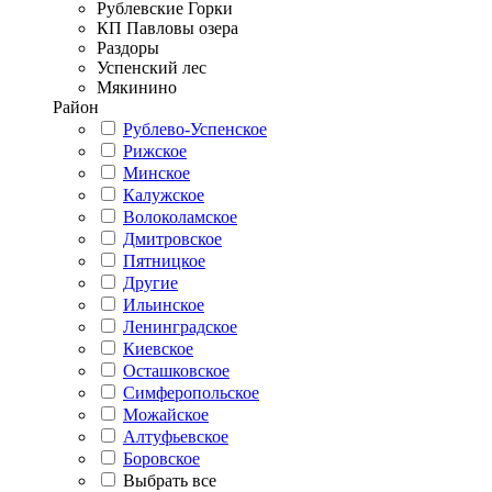
Рублевские Горки
КП Павловы озера
Раздоры
Успенский лес
Мякинино
Район
Рублево-Успенское
Рижское
Минское
Калужское
Волоколамское
Дмитровское
Пятницкое
Другие
Ильинское
Ленинградское
Киевское
Осташковское
Симферопольское
Можайское
Алтуфьевское
Боровское
Выбрать все