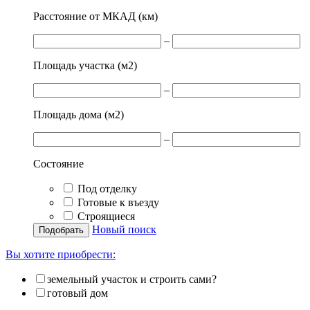
Расстояние от МКАД (км)
–
Площадь участка (м
2
)
–
Площадь дома (м
2
)
–
Состояние
Под отделку
Готовые к въезду
Строящиеся
Новый поиск
Вы хотите приобрести:
земельный участок и строить сами?
готовый дом