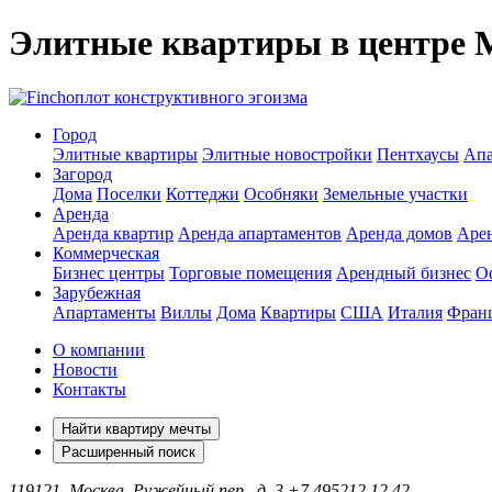
Элитные квартиры в центре
оплот конструктивного эгоизма
Город
Элитные квартиры
Элитные новостройки
Пентхаусы
Апа
Загород
Дома
Поселки
Коттеджи
Особняки
Земельные участки
Аренда
Аренда квартир
Аренда апартаментов
Аренда домов
Аре
Коммерческая
Бизнес центры
Торговые помещения
Арендный бизнес
О
Зарубежная
Апартаменты
Виллы
Дома
Квартиры
США
Италия
Фран
О компании
Новости
Контакты
Найти квартиру мечты
Расширенный поиск
119121, Москва, Ружейный пер., д. 3
+7 495
212 12 42