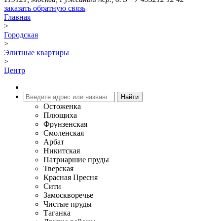
заказать обратную связь
Главная
>
Городская
>
Элитные квартиры
>
Центр
Остоженка
Плющиха
Фрунзенская
Смоленская
Арбат
Никитская
Патриаршие пруды
Тверская
Красная Пресня
Сити
Замоскворечье
Чистые пруды
Таганка