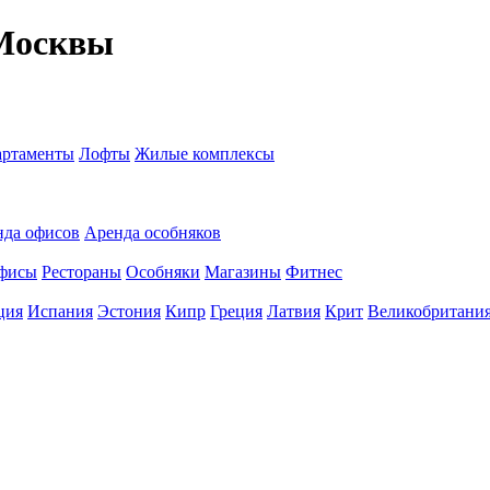
 Москвы
ртаменты
Лофты
Жилые комплексы
нда офисов
Аренда особняков
фисы
Рестораны
Особняки
Магазины
Фитнес
ция
Испания
Эстония
Кипр
Греция
Латвия
Крит
Великобритани