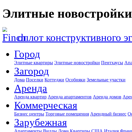
Элитные новостройки
оплот конструктивного э
Город
Элитные квартиры
Элитные новостройки
Пентхаусы
Апа
Загород
Дома
Поселки
Коттеджи
Особняки
Земельные участки
Аренда
Аренда квартир
Аренда апартаментов
Аренда домов
Аре
Коммерческая
Бизнес центры
Торговые помещения
Арендный бизнес
О
Зарубежная
Апартаменты
Виллы
Дома
Квартиры
США
Италия
Фран