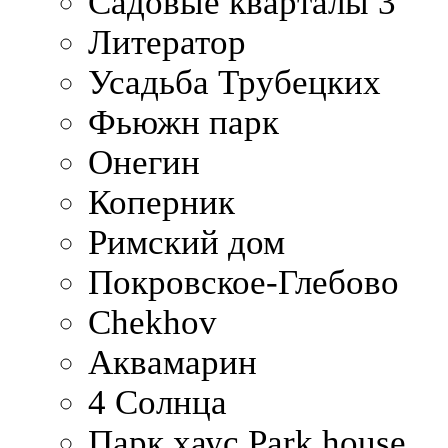
Садовые кварталы 3
Литератор
Усадьба Трубецких
Фьюжн парк
Онегин
Коперник
Римский дом
Покровское-Глебово
Chekhov
Аквамарин
4 Солнца
Парк хаус Park house