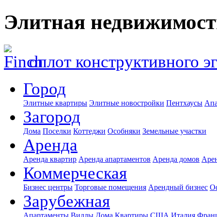
Элитная недвижимост
оплот конструктивного э
Город
Элитные квартиры
Элитные новостройки
Пентхаусы
Апа
Загород
Дома
Поселки
Коттеджи
Особняки
Земельные участки
Аренда
Аренда квартир
Аренда апартаментов
Аренда домов
Аре
Коммерческая
Бизнес центры
Торговые помещения
Арендный бизнес
О
Зарубежная
Апартаменты
Виллы
Дома
Квартиры
США
Италия
Фран