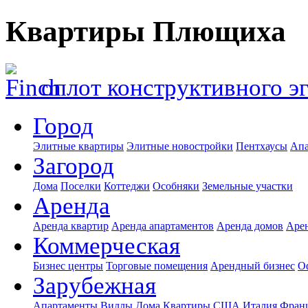
Квартиры Плющиха
оплот конструктивного э
Город
Элитные квартиры
Элитные новостройки
Пентхаусы
Апа
Загород
Дома
Поселки
Коттеджи
Особняки
Земельные участки
Аренда
Аренда квартир
Аренда апартаментов
Аренда домов
Аре
Коммерческая
Бизнес центры
Торговые помещения
Арендный бизнес
О
Зарубежная
Апартаменты
Виллы
Дома
Квартиры
США
Италия
Фран