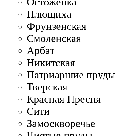
Остоженка
Плющиха
Фрунзенская
Смоленская
Арбат
Никитская
Патриаршие пруды
Тверская
Красная Пресня
Сити
Замоскворечье
Чистые пруды