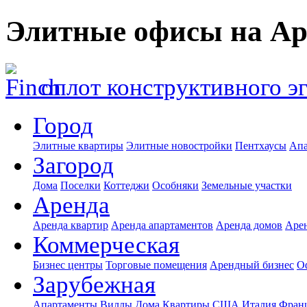
Элитные офисы на Ар
оплот конструктивного э
Город
Элитные квартиры
Элитные новостройки
Пентхаусы
Апа
Загород
Дома
Поселки
Коттеджи
Особняки
Земельные участки
Аренда
Аренда квартир
Аренда апартаментов
Аренда домов
Аре
Коммерческая
Бизнес центры
Торговые помещения
Арендный бизнес
О
Зарубежная
Апартаменты
Виллы
Дома
Квартиры
США
Италия
Фран