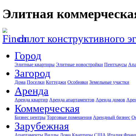
Элитная коммерческа
оплот конструктивного э
Город
Элитные квартиры
Элитные новостройки
Пентхаусы
Апа
Загород
Дома
Поселки
Коттеджи
Особняки
Земельные участки
Аренда
Аренда квартир
Аренда апартаментов
Аренда домов
Аре
Коммерческая
Бизнес центры
Торговые помещения
Арендный бизнес
О
Зарубежная
Апартаменты
Виллы
Дома
Квартиры
США
Италия
Фран