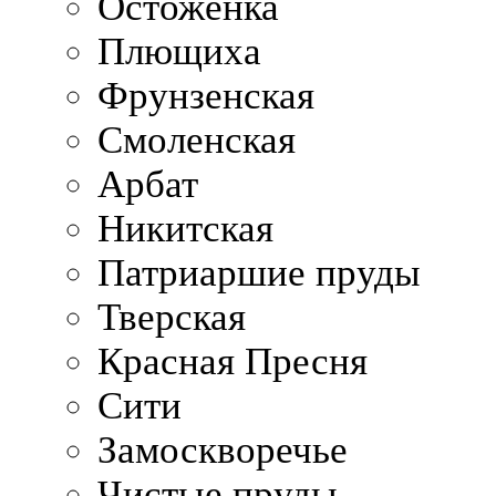
Остоженка
Плющиха
Фрунзенская
Смоленская
Арбат
Никитская
Патриаршие пруды
Тверская
Красная Пресня
Сити
Замоскворечье
Чистые пруды