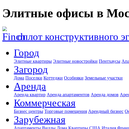
Элитные офисы в Мо
оплот конструктивного э
Город
Элитные квартиры
Элитные новостройки
Пентхаусы
Апа
Загород
Дома
Поселки
Коттеджи
Особняки
Земельные участки
Аренда
Аренда квартир
Аренда апартаментов
Аренда домов
Аре
Коммерческая
Бизнес центры
Торговые помещения
Арендный бизнес
О
Зарубежная
Апартаменты
Виллы
Дома
Квартиры
США
Италия
Фран