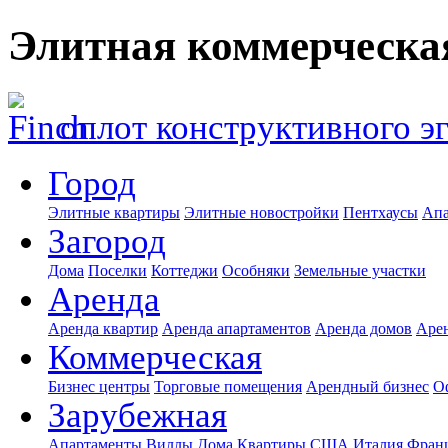
Элитная коммерческа
оплот конструктивного э
Город
Элитные квартиры
Элитные новостройки
Пентхаусы
Апа
Загород
Дома
Поселки
Коттеджи
Особняки
Земельные участки
Аренда
Аренда квартир
Аренда апартаментов
Аренда домов
Аре
Коммерческая
Бизнес центры
Торговые помещения
Арендный бизнес
О
Зарубежная
Апартаменты
Виллы
Дома
Квартиры
США
Италия
Фран