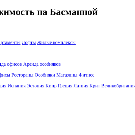
жимость на Басманной
ртаменты
Лофты
Жилые комплексы
нда офисов
Аренда особняков
фисы
Рестораны
Особняки
Магазины
Фитнес
ция
Испания
Эстония
Кипр
Греция
Латвия
Крит
Великобритани