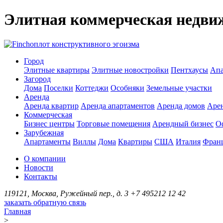
Элитная коммерческая недви
оплот конструктивного эгоизма
Город
Элитные квартиры
Элитные новостройки
Пентхаусы
Апа
Загород
Дома
Поселки
Коттеджи
Особняки
Земельные участки
Аренда
Аренда квартир
Аренда апартаментов
Аренда домов
Аре
Коммерческая
Бизнес центры
Торговые помещения
Арендный бизнес
О
Зарубежная
Апартаменты
Виллы
Дома
Квартиры
США
Италия
Фран
О компании
Новости
Контакты
119121, Москва, Ружейный пер., д. 3
+7 495
212 12 42
заказать обратную связь
Главная
>