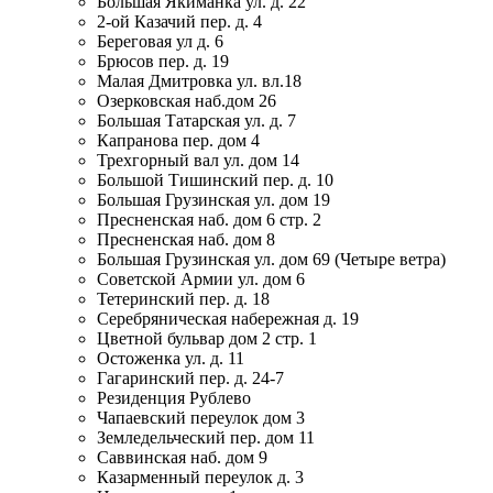
Большая Якиманка ул. д. 22
2-ой Казачий пер. д. 4
Береговая ул д. 6
Брюсов пер. д. 19
Малая Дмитровка ул. вл.18
Озерковская наб.дом 26
Большая Татарская ул. д. 7
Капранова пер. дом 4
Трехгорный вал ул. дом 14
Большой Тишинский пер. д. 10
Большая Грузинская ул. дом 19
Пресненская наб. дом 6 стр. 2
Пресненская наб. дом 8
Большая Грузинская ул. дом 69 (Четыре ветра)
Советской Армии ул. дом 6
Тетеринский пер. д. 18
Серебряническая набережная д. 19
Цветной бульвар дом 2 стр. 1
Остоженка ул. д. 11
Гагаринский пер. д. 24-7
Резиденция Рублево
Чапаевский переулок дом 3
Земледельческий пер. дом 11
Саввинская наб. дом 9
Казарменный переулок д. 3