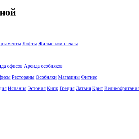
нной
ртаменты
Лофты
Жилые комплексы
нда офисов
Аренда особняков
фисы
Рестораны
Особняки
Магазины
Фитнес
ция
Испания
Эстония
Кипр
Греция
Латвия
Крит
Великобритани