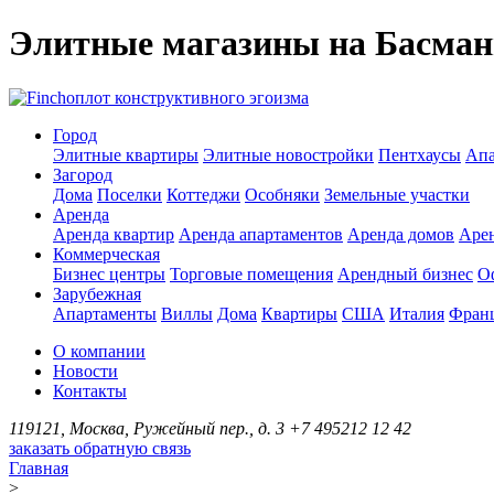
Элитные магазины на Басма
оплот конструктивного эгоизма
Город
Элитные квартиры
Элитные новостройки
Пентхаусы
Апа
Загород
Дома
Поселки
Коттеджи
Особняки
Земельные участки
Аренда
Аренда квартир
Аренда апартаментов
Аренда домов
Аре
Коммерческая
Бизнес центры
Торговые помещения
Арендный бизнес
О
Зарубежная
Апартаменты
Виллы
Дома
Квартиры
США
Италия
Фран
О компании
Новости
Контакты
119121, Москва, Ружейный пер., д. 3
+7 495
212 12 42
заказать обратную связь
Главная
>