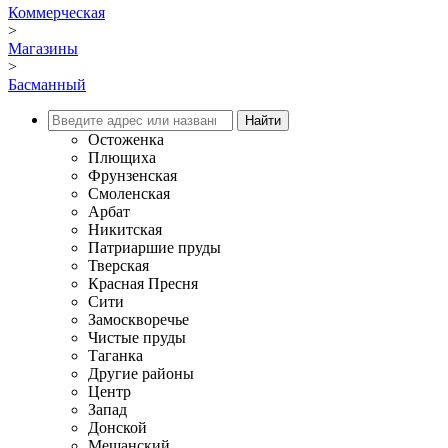
Коммерческая
>
Магазины
>
Басманный
Остоженка
Плющиха
Фрунзенская
Смоленская
Арбат
Никитская
Патриаршие пруды
Тверская
Красная Пресня
Сити
Замоскворечье
Чистые пруды
Таганка
Другие районы
Центр
Запад
Донской
Мещанский