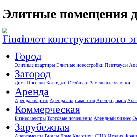
Элитные помещения дл
оплот конструктивного э
Город
Элитные квартиры
Элитные новостройки
Пентхаусы
Апа
Загород
Дома
Поселки
Коттеджи
Особняки
Земельные участки
Аренда
Аренда квартир
Аренда апартаментов
Аренда домов
Аре
Коммерческая
Бизнес центры
Торговые помещения
Арендный бизнес
О
Зарубежная
Апартаменты
Виллы
Дома
Квартиры
США
Италия
Фран