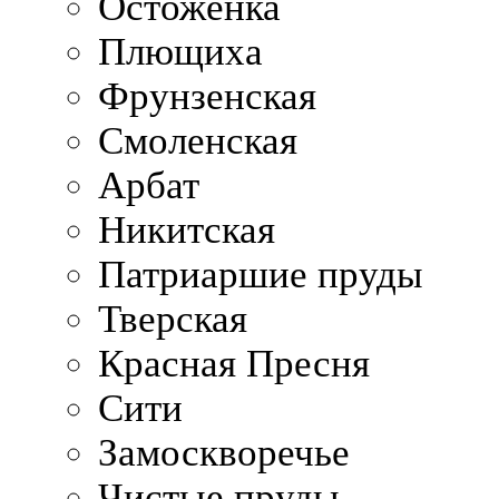
Остоженка
Плющиха
Фрунзенская
Смоленская
Арбат
Никитская
Патриаршие пруды
Тверская
Красная Пресня
Сити
Замоскворечье
Чистые пруды