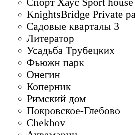
Спорт Хаус Sport house
KnightsBridge Private p
Садовые кварталы 3
Литератор
Усадьба Трубецких
Фьюжн парк
Онегин
Коперник
Римский дом
Покровское-Глебово
Chekhov
Аквамарин