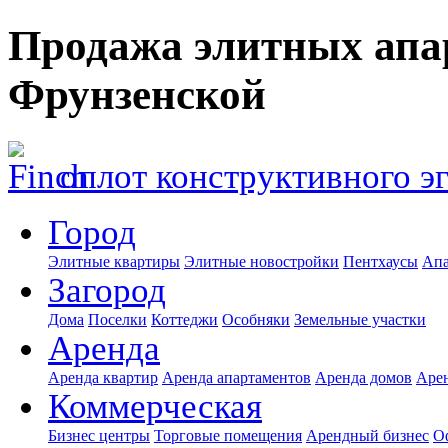
Продажа элитных апа
Фрунзенской
оплот конструктивного э
Город
Элитные квартиры
Элитные новостройки
Пентхаусы
Апа
Загород
Дома
Поселки
Коттеджи
Особняки
Земельные участки
Аренда
Аренда квартир
Аренда апартаментов
Аренда домов
Аре
Коммерческая
Бизнес центры
Торговые помещения
Арендный бизнес
О