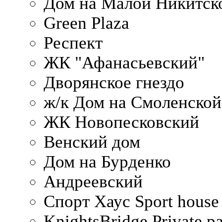
Дом на Малой Никитск
Green Plaza
Респект
ЖК "Афанасьевский"
Дворянское гнездо
ж/к Дом на Смоленско
ЖК Новопесковский
Венский дом
Дом на Бурденко
Андреевский
Спорт Хаус Sport house
KnightsBridge Private p