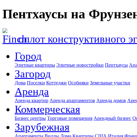
Пентхаусы на Фрунзе
оплот конструктивного э
Город
Элитные квартиры
Элитные новостройки
Пентхаусы
Апа
Загород
Дома
Поселки
Коттеджи
Особняки
Земельные участки
Аренда
Аренда квартир
Аренда апартаментов
Аренда домов
Аре
Коммерческая
Бизнес центры
Торговые помещения
Арендный бизнес
О
Зарубежная
Апартаменты
Виллы
Дома
Квартиры
США
Италия
Фран