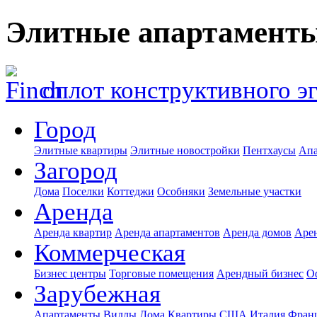
Элитные апартаменты
оплот конструктивного э
Город
Элитные квартиры
Элитные новостройки
Пентхаусы
Апа
Загород
Дома
Поселки
Коттеджи
Особняки
Земельные участки
Аренда
Аренда квартир
Аренда апартаментов
Аренда домов
Аре
Коммерческая
Бизнес центры
Торговые помещения
Арендный бизнес
О
Зарубежная
Апартаменты
Виллы
Дома
Квартиры
США
Италия
Фран