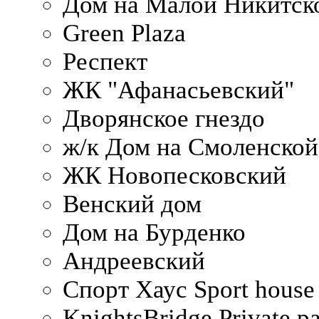
Дом на Малой Никитск
Green Plaza
Респект
ЖК "Афанасьевский"
Дворянское гнездо
ж/к Дом на Смоленско
ЖК Новопесковский
Венский дом
Дом на Бурденко
Андреевский
Спорт Хаус Sport house
KnightsBridge Private p