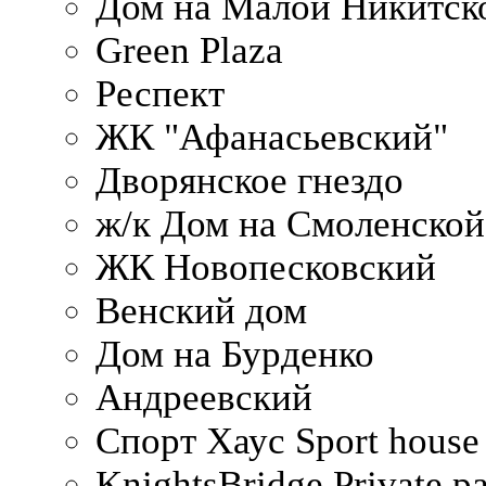
Дом на Малой Никитск
Green Plaza
Респект
ЖК "Афанасьевский"
Дворянское гнездо
ж/к Дом на Смоленско
ЖК Новопесковский
Венский дом
Дом на Бурденко
Андреевский
Спорт Хаус Sport house
KnightsBridge Private p