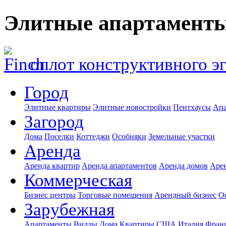
Элитные апартаменты
оплот конструктивного э
Город
Элитные квартиры
Элитные новостройки
Пентхаусы
Апа
Загород
Дома
Поселки
Коттеджи
Особняки
Земельные участки
Аренда
Аренда квартир
Аренда апартаментов
Аренда домов
Аре
Коммерческая
Бизнес центры
Торговые помещения
Арендный бизнес
О
Зарубежная
Апартаменты
Виллы
Дома
Квартиры
США
Италия
Фран