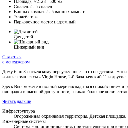
Площадь, м2
128 - 500 м
2
Спален:
2 - 5 спален
Ванных комнат:
2 - 5 ванных комнат
Этаж:
6 этаж
Парковочное место:
надземный
Для детей
Шикарный вид
Связаться
с менеджером
Дому 6 по Зачатьевскому переулку повезло с соседством! Это 
жилые комплексы - Virgin House, 2-й Зачатьевский 11 и другие.
Здесь Вы сможете в полной мере насладиться спокойствием и
площадки в шаговой доступности, а также большое количество
Читать дальше
Инфраструктура
Огороженная охраняемая территория. Детская площадка.
Инженерные системы
Система кондиционирования; принудительная приточно-