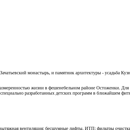
и Зачатьевский монастырь, и памятник архитектуры - усадьба К
 размеренностью жизни в фешенебельном районе Остоженки. Для
 специально разработанных детских программ в ближайшем фитн
вытяжная вентиляция; бесшумные лифты, ИТП; фильтры очистк