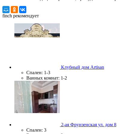
finch
рекомендует
Клубный дом Artisan
Спален:
1-3
Ванных комнат:
1-2
2-ая Фрунзенская ул. дом 8
Спален:
3