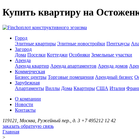
Купить квартиру на Остожен
оплот конструктивного эгоизма
Город
Элитные квартиры
Элитные новостройки
Пентхаусы
Апа
Загород
Дома
Поселки
Коттеджи
Особняки
Земельные участки
Аренда
Аренда квартир
Аренда апартаментов
Аренда домов
Аре
Коммерческая
Бизнес центры
Торговые помещения
Арендный бизнес
О
Зарубежная
Апартаменты
Виллы
Дома
Квартиры
США
Италия
Фран
О компании
Новости
Контакты
119121, Москва, Ружейный пер., д. 3
+7 495
212 12 42
заказать обратную связь
Главная
>