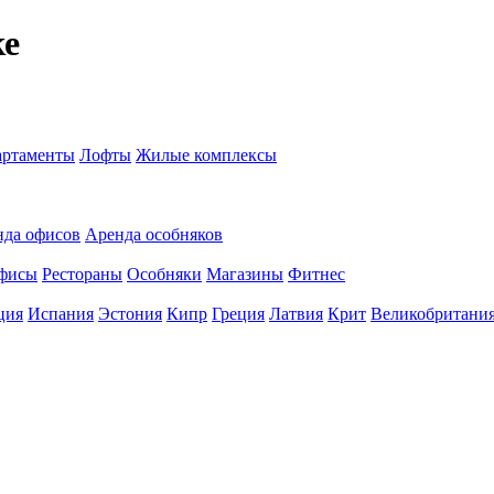
ке
ртаменты
Лофты
Жилые комплексы
нда офисов
Аренда особняков
фисы
Рестораны
Особняки
Магазины
Фитнес
ция
Испания
Эстония
Кипр
Греция
Латвия
Крит
Великобритани