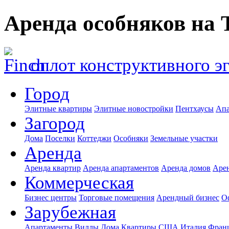
Аренда особняков на 
оплот конструктивного э
Город
Элитные квартиры
Элитные новостройки
Пентхаусы
Апа
Загород
Дома
Поселки
Коттеджи
Особняки
Земельные участки
Аренда
Аренда квартир
Аренда апартаментов
Аренда домов
Аре
Коммерческая
Бизнес центры
Торговые помещения
Арендный бизнес
О
Зарубежная
Апартаменты
Виллы
Дома
Квартиры
США
Италия
Фран