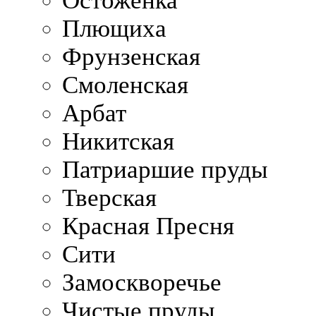
Остоженка
Плющиха
Фрунзенская
Смоленская
Арбат
Никитская
Патриаршие пруды
Тверская
Красная Пресня
Сити
Замоскворечье
Чистые пруды