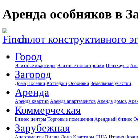
Аренда особняков в З
оплот конструктивного э
Город
Элитные квартиры
Элитные новостройки
Пентхаусы
Апа
Загород
Дома
Поселки
Коттеджи
Особняки
Земельные участки
Аренда
Аренда квартир
Аренда апартаментов
Аренда домов
Аре
Коммерческая
Бизнес центры
Торговые помещения
Арендный бизнес
О
Зарубежная
Апартаменты
Виллы
Дома
Квартиры
США
Италия
Фран