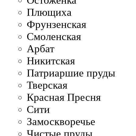
Остоженка
Плющиха
Фрунзенская
Смоленская
Арбат
Никитская
Патриаршие пруды
Тверская
Красная Пресня
Сити
Замоскворечье
Чистые пруды