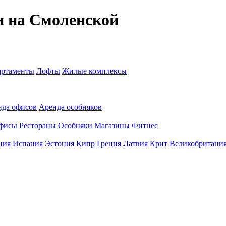
и на Смоленской
ртаменты
Лофты
Жилые комплексы
нда офисов
Аренда особняков
фисы
Рестораны
Особняки
Магазины
Фитнес
ция
Испания
Эстония
Кипр
Греция
Латвия
Крит
Великобритани