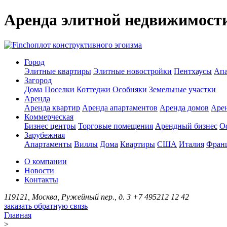
Аренда элитной недвижимост
оплот конструктивного эгоизма
Город
Элитные квартиры
Элитные новостройки
Пентхаусы
Апа
Загород
Дома
Поселки
Коттеджи
Особняки
Земельные участки
Аренда
Аренда квартир
Аренда апартаментов
Аренда домов
Аре
Коммерческая
Бизнес центры
Торговые помещения
Арендный бизнес
О
Зарубежная
Апартаменты
Виллы
Дома
Квартиры
США
Италия
Фран
О компании
Новости
Контакты
119121, Москва, Ружейный пер., д. 3
+7 495
212 12 42
заказать обратную связь
Главная
>