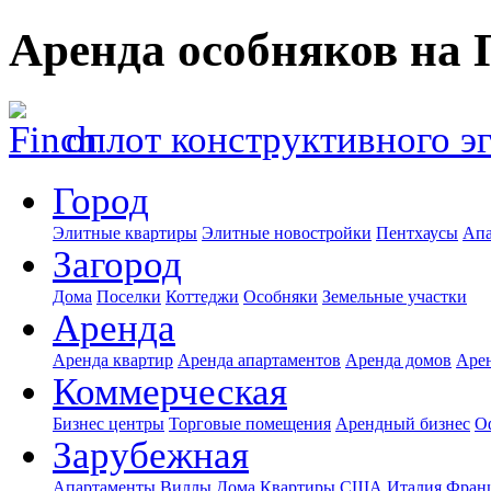
Аренда особняков на
оплот конструктивного э
Город
Элитные квартиры
Элитные новостройки
Пентхаусы
Апа
Загород
Дома
Поселки
Коттеджи
Особняки
Земельные участки
Аренда
Аренда квартир
Аренда апартаментов
Аренда домов
Аре
Коммерческая
Бизнес центры
Торговые помещения
Арендный бизнес
О
Зарубежная
Апартаменты
Виллы
Дома
Квартиры
США
Италия
Фран