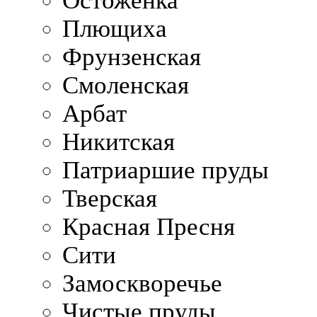
Остоженка
Плющиха
Фрунзенская
Смоленская
Арбат
Никитская
Патриаршие пруды
Тверская
Красная Пресня
Сити
Замоскворечье
Чистые пруды