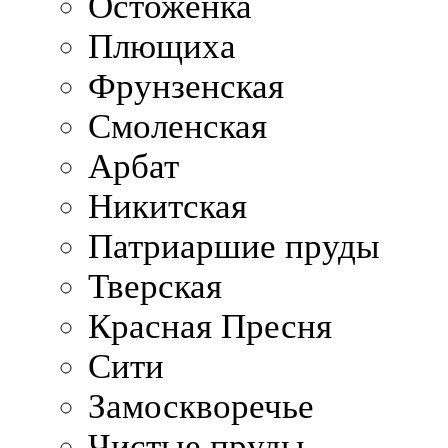
Остоженка
Плющиха
Фрунзенская
Смоленская
Арбат
Никитская
Патриаршие пруды
Тверская
Красная Пресня
Сити
Замоскворечье
Чистые пруды