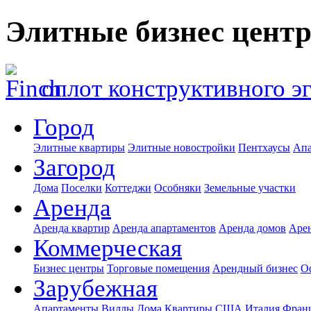
Элитные бизнес центр
оплот конструктивного э
Город
Элитные квартиры
Элитные новостройки
Пентхаусы
Апа
Загород
Дома
Поселки
Коттеджи
Особняки
Земельные участки
Аренда
Аренда квартир
Аренда апартаментов
Аренда домов
Аре
Коммерческая
Бизнес центры
Торговые помещения
Арендный бизнес
О
Зарубежная
Апартаменты
Виллы
Дома
Квартиры
США
Италия
Фран