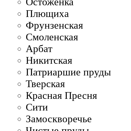
Остоженка
Плющиха
Фрунзенская
Смоленская
Арбат
Никитская
Патриаршие пруды
Тверская
Красная Пресня
Сити
Замоскворечье
Чистые пруды