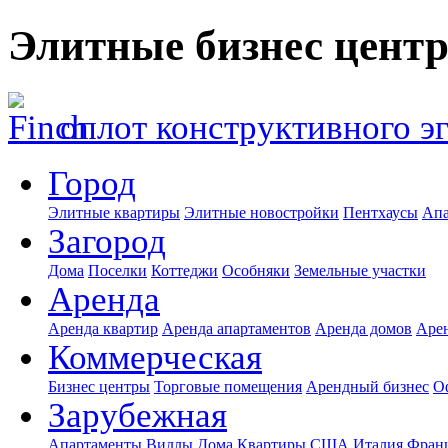
Элитные бизнес цент
оплот конструктивного э
Город
Элитные квартиры
Элитные новостройки
Пентхаусы
Апа
Загород
Дома
Поселки
Коттеджи
Особняки
Земельные участки
Аренда
Аренда квартир
Аренда апартаментов
Аренда домов
Аре
Коммерческая
Бизнес центры
Торговые помещения
Арендный бизнес
О
Зарубежная
Апартаменты
Виллы
Дома
Квартиры
США
Италия
Фран