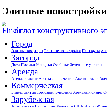
Элитные новостройки
оплот конструктивного э
Город
Элитные квартиры
Элитные новостройки
Пентхаусы
Апа
Загород
Дома
Поселки
Коттеджи
Особняки
Земельные участки
Аренда
Аренда квартир
Аренда апартаментов
Аренда домов
Аре
Коммерческая
Бизнес центры
Торговые помещения
Арендный бизнес
О
Зарубежная
Апартаменты
Виллы
Дома
Квартиры
США
Италия
Фран