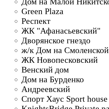
Дом на Малой Никитск
Green Plaza
Респект
ЖК "Афанасьевский"
Дворянское гнездо
ж/к Дом на Смоленско
ЖК Новопесковский
Венский дом
Дом на Бурденко
Андреевский
Спорт Хаус Sport house
KnightsBridge Private p