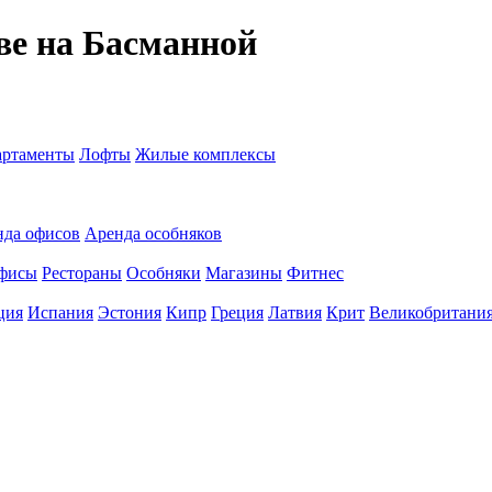
ве на Басманной
ртаменты
Лофты
Жилые комплексы
нда офисов
Аренда особняков
фисы
Рестораны
Особняки
Магазины
Фитнес
ция
Испания
Эстония
Кипр
Греция
Латвия
Крит
Великобритани