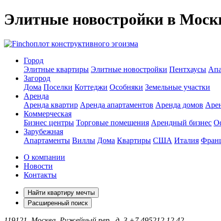
Элитные новостройки в Моск
оплот конструктивного эгоизма
Город
Элитные квартиры
Элитные новостройки
Пентхаусы
Апа
Загород
Дома
Поселки
Коттеджи
Особняки
Земельные участки
Аренда
Аренда квартир
Аренда апартаментов
Аренда домов
Аре
Коммерческая
Бизнес центры
Торговые помещения
Арендный бизнес
О
Зарубежная
Апартаменты
Виллы
Дома
Квартиры
США
Италия
Фран
О компании
Новости
Контакты
Найти квартиру мечты
Расширенный поиск
119121, Москва, Ружейный пер., д. 3
+7 495
212 12 42