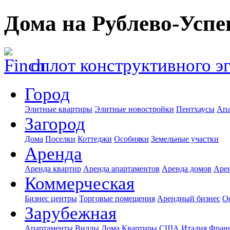
Дома на Рублево-Успе
оплот конструктивного э
Город
Элитные квартиры
Элитные новостройки
Пентхаусы
Апа
Загород
Дома
Поселки
Коттеджи
Особняки
Земельные участки
Аренда
Аренда квартир
Аренда апартаментов
Аренда домов
Аре
Коммерческая
Бизнес центры
Торговые помещения
Арендный бизнес
О
Зарубежная
Апартаменты
Виллы
Дома
Квартиры
США
Италия
Фран