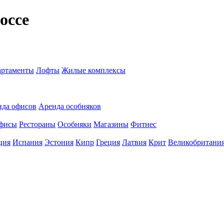
оссе
ртаменты
Лофты
Жилые комплексы
нда офисов
Аренда особняков
фисы
Рестораны
Особняки
Магазины
Фитнес
ция
Испания
Эстония
Кипр
Греция
Латвия
Крит
Великобритани