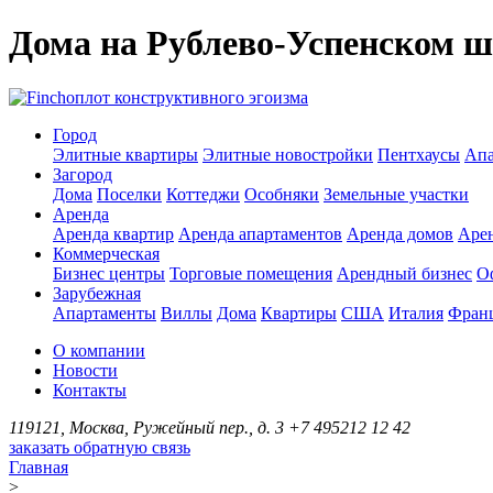
Дома на Рублево-Успенском ш
оплот конструктивного эгоизма
Город
Элитные квартиры
Элитные новостройки
Пентхаусы
Апа
Загород
Дома
Поселки
Коттеджи
Особняки
Земельные участки
Аренда
Аренда квартир
Аренда апартаментов
Аренда домов
Аре
Коммерческая
Бизнес центры
Торговые помещения
Арендный бизнес
О
Зарубежная
Апартаменты
Виллы
Дома
Квартиры
США
Италия
Фран
О компании
Новости
Контакты
119121, Москва, Ружейный пер., д. 3
+7 495
212 12 42
заказать обратную связь
Главная
>