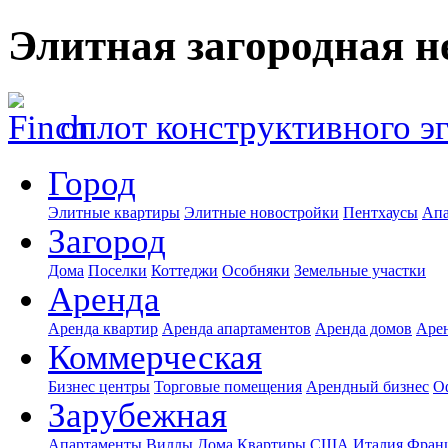
Элитная загородная 
оплот конструктивного э
Город
Элитные квартиры
Элитные новостройки
Пентхаусы
Апа
Загород
Дома
Поселки
Коттеджи
Особняки
Земельные участки
Аренда
Аренда квартир
Аренда апартаментов
Аренда домов
Аре
Коммерческая
Бизнес центры
Торговые помещения
Арендный бизнес
О
Зарубежная
Апартаменты
Виллы
Дома
Квартиры
США
Италия
Фран