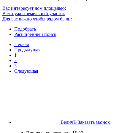
Вас интересует дом площадью:
Вам нужен земельный участок
Для вас важно чтобы рядом были:
Подобрать
Расширенный поиск
Первая
Предыдущая
1
2
3
Следующая
ВеличЪ
Заказать звонок
Площадь участка, сот.
15-30