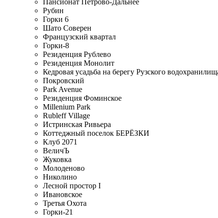
Пансионат Петрово-Дальнее
Рубин
Горки 6
Шато Соверен
Французский квартал
Горки-8
Резиденция Рублево
Резиденция Монолит
Кедровая усадьба на берегу Рузского водохранилищ
Покровский
Park Avenue
Резиденция Фоминское
Millenium Park
Rubleff Village
Истринская Ривьера
Коттеджный поселок БЕРЁЗКИ
Клуб 2071
ВеличЪ
Жуковка
Молоденово
Николино
Лесной простор I
Ивановское
Третья Охота
Горки-21