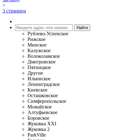
>
3 страница
Рублево-Успенское
Рижское
Минское
Калужское
Волоколамское
Дмитровское
Пятницкое
Другие
Ильинское
Ленинградское
Киевское
Осташковское
Симферопольское
Можайское
Алтуфьевское
Боровское
Жуковка XXI
Жуковка 2
ParkVille