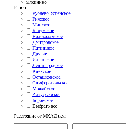
Мякинино
Район
Рублево-Успенское
Рижское
Минское
Калужское
Волоколамское
Дмитровское
Пятницкое
Другие
Ильинское
Ленинградское
Киевское
Осташковское
Симферопольское
Можайское
Алтуфьевское
Боровское
Выбрать все
Расстояние от МКАД (км)
–