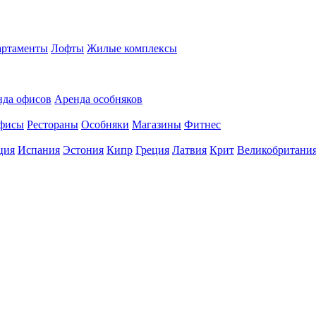
ртаменты
Лофты
Жилые комплексы
нда офисов
Аренда особняков
фисы
Рестораны
Особняки
Магазины
Фитнес
ция
Испания
Эстония
Кипр
Греция
Латвия
Крит
Великобритани