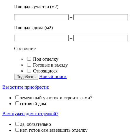
Площадь участка (м
2
)
–
Площадь дома (м
2
)
–
Состояние
Под отделку
Готовые к въезду
Строящиеся
Новый поиск
Вы хотите приобрести:
земельный участок и строить сами?
готовый дом
Вам нужен дом с отделкой?
да, обязательно
нет, готов сам завершить отделку