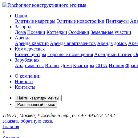
оплот конструктивного эгоизма
Город
Элитные квартиры
Элитные новостройки
Пентхаусы
Апа
Загород
Дома
Поселки
Коттеджи
Особняки
Земельные участки
Аренда
Аренда квартир
Аренда апартаментов
Аренда домов
Аре
Коммерческая
Бизнес центры
Торговые помещения
Арендный бизнес
О
Зарубежная
Апартаменты
Виллы
Дома
Квартиры
США
Италия
Фран
О компании
Новости
Контакты
Найти квартиру мечты
Расширенный поиск
119121, Москва, Ружейный пер., д. 3
+7 495
212 12 42
заказать обратную связь
Главная
>
Загород