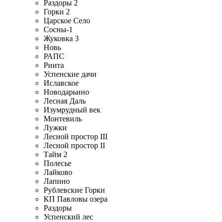
Раздоры 2
Горки 2
Царское Село
Сосны-1
Жуковка 3
Новь
РАПС
Риита
Успенские дачи
Иславское
Новодарьино
Лесная Даль
Изумрудный век
Монтевиль
Лужки
Лесной простор III
Лесной простор II
Тайм 2
Полесье
Лайково
Лапино
Рублевские Горки
КП Павловы озера
Раздоры
Успенский лес