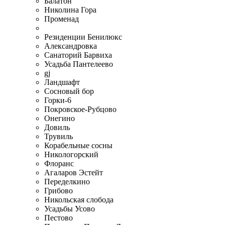
Балатон
Николина Гора
Променад
Резиденции Бенилюкс
Александровка
Санаторий Барвиха
Усадьба Пантелеево
gj
Ландшафт
Сосновый бор
Горки-6
Покровское-Рубцово
Онегино
Довиль
Трувиль
Корабельные сосны
Никологорский
Флоранс
Агаларов Эстейт
Переделкино
Грибово
Никольская слобода
Усадьбы Усово
Пестово