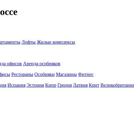
оссе
ртаменты
Лофты
Жилые комплексы
нда офисов
Аренда особняков
фисы
Рестораны
Особняки
Магазины
Фитнес
ция
Испания
Эстония
Кипр
Греция
Латвия
Крит
Великобритани