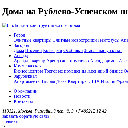
Дома на Рублево-Успенском ш
оплот конструктивного эгоизма
Город
Элитные квартиры
Элитные новостройки
Пентхаусы
Апа
Загород
Дома
Поселки
Коттеджи
Особняки
Земельные участки
Аренда
Аренда квартир
Аренда апартаментов
Аренда домов
Аре
Коммерческая
Бизнес центры
Торговые помещения
Арендный бизнес
О
Зарубежная
Апартаменты
Виллы
Дома
Квартиры
США
Италия
Фран
О компании
Новости
Контакты
119121, Москва, Ружейный пер., д. 3
+7 495
212 12 42
заказать обратную связь
Главная
>