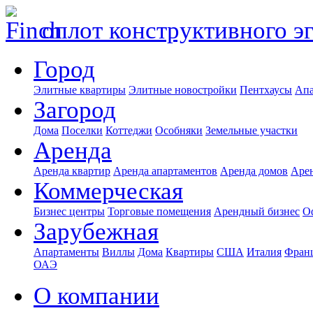
оплот конструктивного э
Город
Элитные квартиры
Элитные новостройки
Пентхаусы
Апа
Загород
Дома
Поселки
Коттеджи
Особняки
Земельные участки
Аренда
Аренда квартир
Аренда апартаментов
Аренда домов
Аре
Коммерческая
Бизнес центры
Торговые помещения
Арендный бизнес
О
Зарубежная
Апартаменты
Виллы
Дома
Квартиры
США
Италия
Фран
ОАЭ
О компании