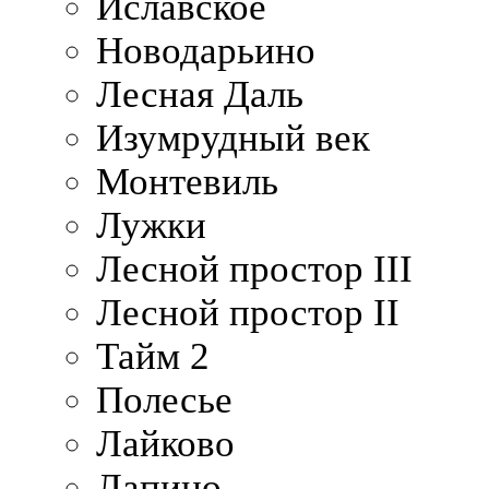
Иславское
Новодарьино
Лесная Даль
Изумрудный век
Монтевиль
Лужки
Лесной простор III
Лесной простор II
Тайм 2
Полесье
Лайково
Лапино