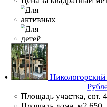
Цена за квадратный мет
Никологорский
Рубл
Площадь участка, сот.
4
Площадь дома, м2
650