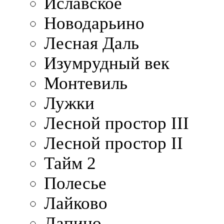
Иславское
Новодарьино
Лесная Даль
Изумрудный век
Монтевиль
Лужки
Лесной простор III
Лесной простор II
Тайм 2
Полесье
Лайково
Лапино