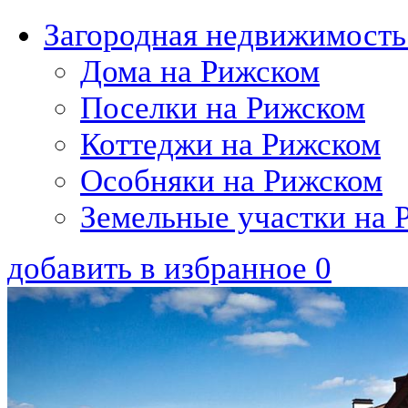
Загородная недвижимость
Дома на Рижском
Поселки на Рижском
Коттеджи на Рижском
Особняки на Рижском
Земельные участки на 
добавить в избранное
0