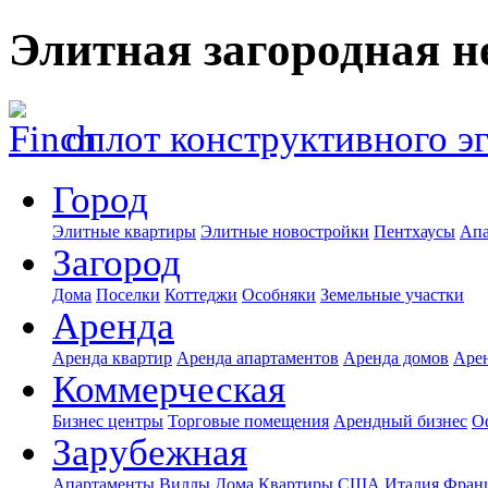
Элитная загородная 
оплот конструктивного э
Город
Элитные квартиры
Элитные новостройки
Пентхаусы
Апа
Загород
Дома
Поселки
Коттеджи
Особняки
Земельные участки
Аренда
Аренда квартир
Аренда апартаментов
Аренда домов
Аре
Коммерческая
Бизнес центры
Торговые помещения
Арендный бизнес
О
Зарубежная
Апартаменты
Виллы
Дома
Квартиры
США
Италия
Фран