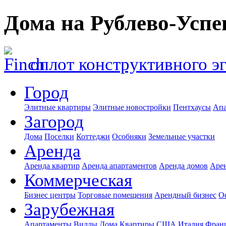
Дома на Рублево-Успе
оплот конструктивного э
Город
Элитные квартиры
Элитные новостройки
Пентхаусы
Апа
Загород
Дома
Поселки
Коттеджи
Особняки
Земельные участки
Аренда
Аренда квартир
Аренда апартаментов
Аренда домов
Аре
Коммерческая
Бизнес центры
Торговые помещения
Арендный бизнес
О
Зарубежная
Апартаменты
Виллы
Дома
Квартиры
США
Италия
Фран