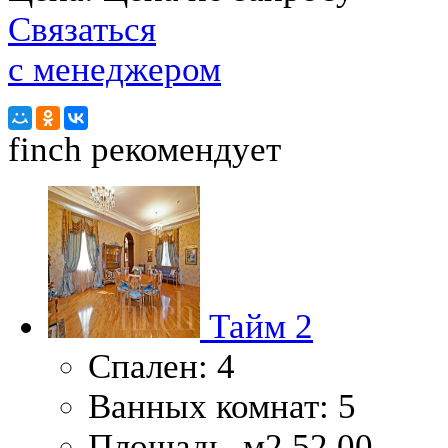
Связаться
с менеджером
finch
рекомендует
Тайм 2
Спален:
4
Ванных комнат:
5
Площадь, м2
52.00