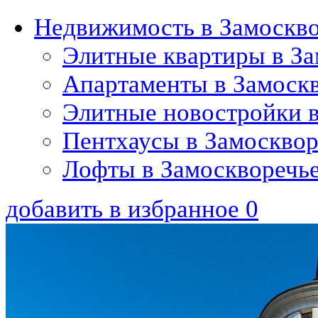
Недвижимость в Замоскв
Элитные квартиры в За
Апартаменты в Замоск
Элитные новостройки в
Пентхаусы в Замосквор
Лофты в Замоскворечь
добавить в избранное
0