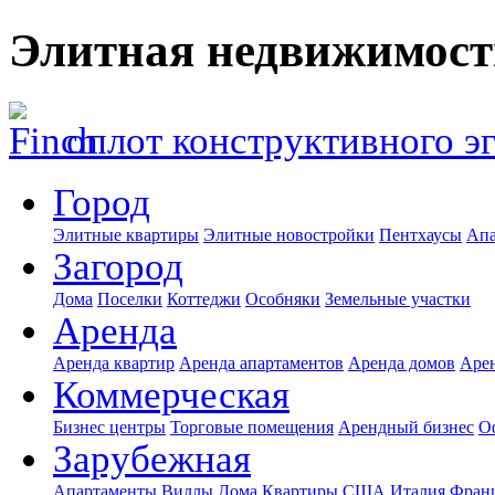
Элитная недвижимост
оплот конструктивного э
Город
Элитные квартиры
Элитные новостройки
Пентхаусы
Апа
Загород
Дома
Поселки
Коттеджи
Особняки
Земельные участки
Аренда
Аренда квартир
Аренда апартаментов
Аренда домов
Аре
Коммерческая
Бизнес центры
Торговые помещения
Арендный бизнес
О
Зарубежная
Апартаменты
Виллы
Дома
Квартиры
США
Италия
Фран