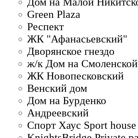
Дом на Малой Никитск
Green Plaza
Респект
ЖК "Афанасьевский"
Дворянское гнездо
ж/к Дом на Смоленско
ЖК Новопесковский
Венский дом
Дом на Бурденко
Андреевский
Спорт Хаус Sport house
KnightsBridge Private p