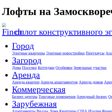
Лофты на Замоскворе
оплот конструктивного э
Город
Элитные квартиры
Элитные новостройки
Пентхаусы
Апа
Загород
Дома
Поселки
Коттеджи
Особняки
Земельные участки
Аренда
Аренда квартир
Аренда апартаментов
Аренда домов
Аре
Коммерческая
Бизнес центры
Торговые помещения
Арендный бизнес
О
Зарубежная
Апартаменты
Виллы
Дома
Квартиры
США
Италия
Фран