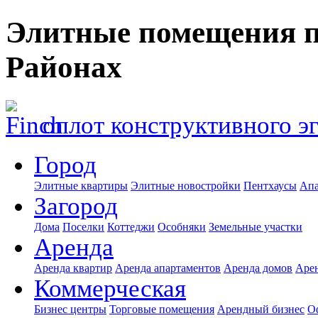
Элитные помещения п
Районах
оплот конструктивного э
Город
Элитные квартиры
Элитные новостройки
Пентхаусы
Апа
Загород
Дома
Поселки
Коттеджи
Особняки
Земельные участки
Аренда
Аренда квартир
Аренда апартаментов
Аренда домов
Аре
Коммерческая
Бизнес центры
Торговые помещения
Арендный бизнес
О