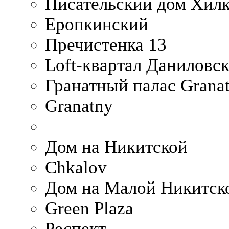
Писательский дом Хилк
Еропкинский
Пречистенка 13
Loft-квартал Даниловс
Гранатный палас Granat
Granatny
Дом на Никитской
Chkalov
Дом на Малой Никитск
Green Plaza
Респект