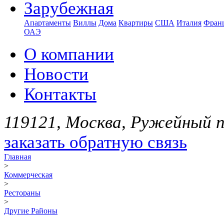
Зарубежная
Апартаменты
Виллы
Дома
Квартиры
США
Италия
Фран
ОАЭ
О компании
Новости
Контакты
119121, Москва, Ружейный пе
заказать обратную связь
Главная
>
Коммерческая
>
Рестораны
>
Другие Районы