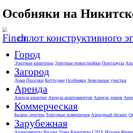
Особняки на Никитск
оплот конструктивного э
Город
Элитные квартиры
Элитные новостройки
Пентхаусы
Апа
Загород
Дома
Поселки
Коттеджи
Особняки
Земельные участки
Аренда
Аренда квартир
Аренда апартаментов
Аренда домов
Аре
Коммерческая
Бизнес центры
Торговые помещения
Арендный бизнес
О
Зарубежная
Апартаменты
Виллы
Дома
Квартиры
США
Италия
Фран