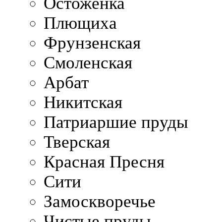
Остоженка
Плющиха
Фрунзенская
Смоленская
Арбат
Никитская
Патриаршие пруды
Тверская
Красная Пресня
Сити
Замоскворечье
Чистые пруды