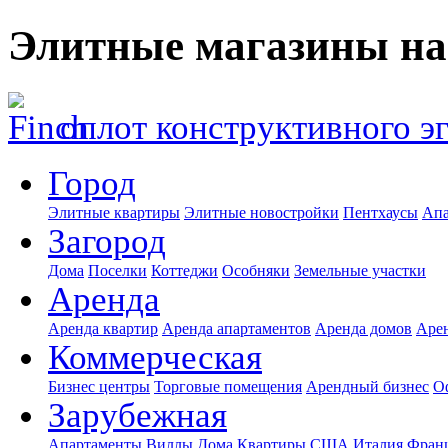
Элитные магазины на
оплот конструктивного э
Город
Элитные квартиры
Элитные новостройки
Пентхаусы
Апа
Загород
Дома
Поселки
Коттеджи
Особняки
Земельные участки
Аренда
Аренда квартир
Аренда апартаментов
Аренда домов
Аре
Коммерческая
Бизнес центры
Торговые помещения
Арендный бизнес
О
Зарубежная
Апартаменты
Виллы
Дома
Квартиры
США
Италия
Фран