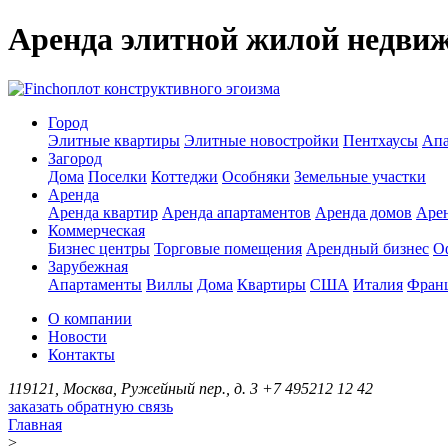
Аренда элитной жилой недви
оплот конструктивного эгоизма
Город
Элитные квартиры
Элитные новостройки
Пентхаусы
Апа
Загород
Дома
Поселки
Коттеджи
Особняки
Земельные участки
Аренда
Аренда квартир
Аренда апартаментов
Аренда домов
Аре
Коммерческая
Бизнес центры
Торговые помещения
Арендный бизнес
О
Зарубежная
Апартаменты
Виллы
Дома
Квартиры
США
Италия
Фран
О компании
Новости
Контакты
119121, Москва, Ружейный пер., д. 3
+7 495
212 12 42
заказать обратную связь
Главная
>