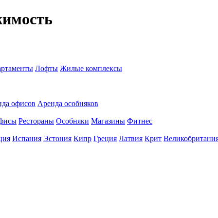
жимость
ртаменты
Лофты
Жилые комплексы
нда офисов
Аренда особняков
фисы
Рестораны
Особняки
Магазины
Фитнес
ция
Испания
Эстония
Кипр
Греция
Латвия
Крит
Великобритани